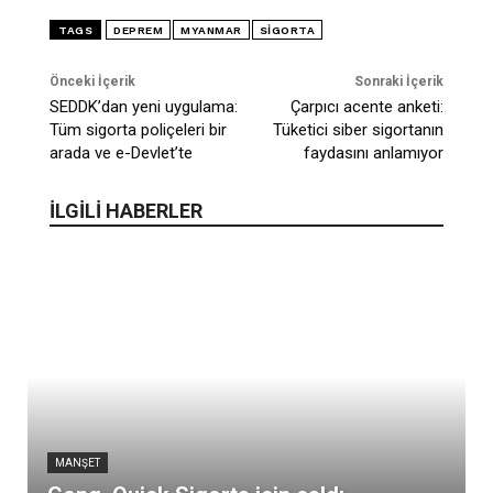
TAGS
DEPREM
MYANMAR
SIGORTA
Önceki İçerik
Sonraki İçerik
SEDDK’dan yeni uygulama:
Çarpıcı acente anketi:
Tüm sigorta poliçeleri bir
Tüketici siber sigortanın
arada ve e-Devlet’te
faydasını anlamıyor
İLGİLİ HABERLER
MANŞET