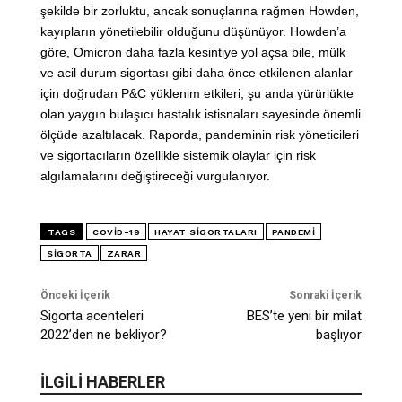
şekilde bir zorluktu, ancak sonuçlarına rağmen Howden,
kayıpların yönetilebilir olduğunu düşünüyor. Howden’a
göre, Omicron daha fazla kesintiye yol açsa bile, mülk
ve acil durum sigortası gibi daha önce etkilenen alanlar
için doğrudan P&C yüklenim etkileri, şu anda yürürlükte
olan yaygın bulaşıcı hastalık istisnaları sayesinde önemli
ölçüde azaltılacak. Raporda, pandeminin risk yöneticileri
ve sigortacıların özellikle sistemik olaylar için risk
algılamalarını değiştireceği vurgulanıyor.
TAGS
COVID-19
HAYAT SIGORTALARI
PANDEMI
SIGORTA
ZARAR
Önceki İçerik
Sonraki İçerik
Sigorta acenteleri
BES’te yeni bir milat
2022’den ne bekliyor?
başlıyor
İLGİLİ HABERLER