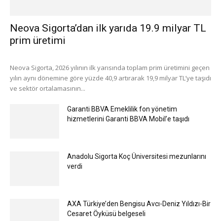
Neova Sigorta’dan ilk yarıda 19.9 milyar TL
prim üretimi
Neova Sigorta, 2026 yılının ilk yarısında toplam prim üretimini geçen
yılın aynı dönemine göre yüzde 40,9 artırarak 19,9 milyar TL’ye taşıdı
ve sektör ortalamasının...
Garanti BBVA Emeklilik fon yönetim
hizmetlerini Garanti BBVA Mobil’e taşıdı
Anadolu Sigorta Koç Üniversitesi mezunlarını
verdi
AXA Türkiye’den Bengisu Avcı-Deniz Yıldızı-Bir
Cesaret Öyküsü belgeseli