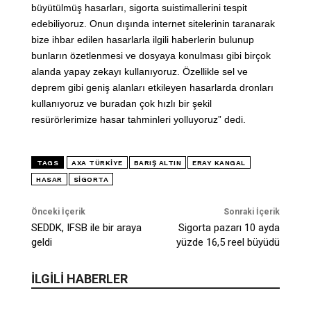
büyütülmüş hasarları, sigorta suistimallerini tespit
edebiliyoruz. Onun dışında internet sitelerinin taranarak
bize ihbar edilen hasarlarla ilgili haberlerin bulunup
bunların özetlenmesi ve dosyaya konulması gibi birçok
alanda yapay zekayı kullanıyoruz. Özellikle sel ve
deprem gibi geniş alanları etkileyen hasarlarda dronları
kullanıyoruz ve buradan çok hızlı bir şekil
resürörlerimize hasar tahminleri yolluyoruz” dedi.
TAGS
AXA TÜRKIYE
BARIŞ ALTIN
ERAY KANGAL
HASAR
SIGORTA
Önceki İçerik
Sonraki İçerik
SEDDK, IFSB ile bir araya
Sigorta pazarı 10 ayda
geldi
yüzde 16,5 reel büyüdü
İLGİLİ HABERLER