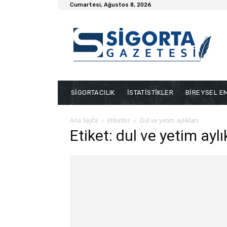
Cumartesi, Ağustos 8, 2026
SİGORTACILIK
İSTATİSTİKLER
BİREYSEL EM
Ana Sayfa
Etiketler
Dul ve yetim aylıkları
Etiket: dul ve yetim aylı