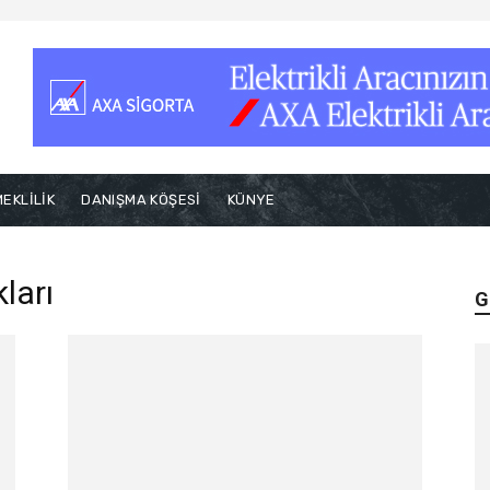
EKLİLİK
DANIŞMA KÖŞESİ
KÜNYE
kları
G