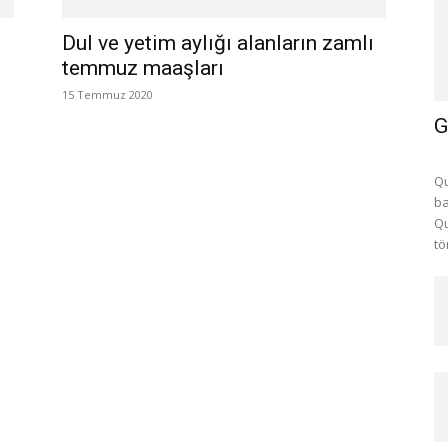
Dul ve yetim aylığı alanların zamlı
temmuz maaşları
15 Temmuz 2020
G
Qu
ba
Qu
tö