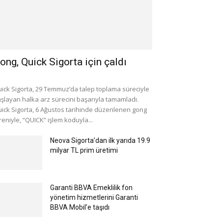
ong, Quick Sigorta için çaldı
ick Sigorta, 29 Temmuz’da talep toplama süreciyle
şlayan halka arz sürecini başarıyla tamamladı.
ick Sigorta, 6 Ağustos tarihinde düzenlenen gong
reniyle, “QUICK” işlem koduyla...
Neova Sigorta’dan ilk yarıda 19.9
milyar TL prim üretimi
Garanti BBVA Emeklilik fon
yönetim hizmetlerini Garanti
BBVA Mobil’e taşıdı