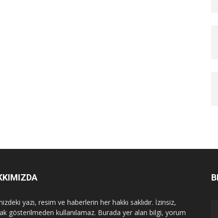
KKIMIZDA
B
izdeki yazı, resim ve haberlerin her hakkı saklıdır. İzinsiz,
ak gösterilmeden kullanılamaz. Burada yer alan bilgi, yorum