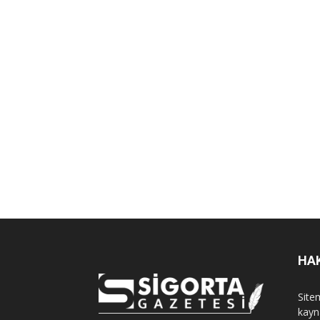
HA
Sitem
kayn