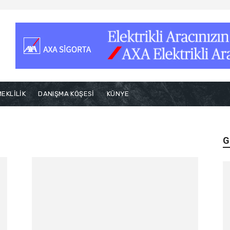
EKLİLİK
DANIŞMA KÖŞESİ
KÜNYE
G