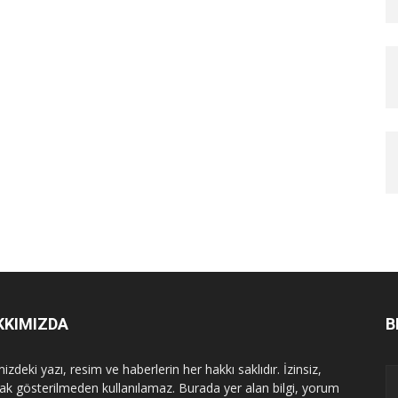
KKIMIZDA
B
izdeki yazı, resim ve haberlerin her hakkı saklıdır. İzinsiz,
ak gösterilmeden kullanılamaz. Burada yer alan bilgi, yorum