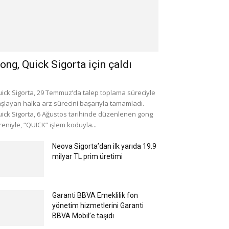
ong, Quick Sigorta için çaldı
ick Sigorta, 29 Temmuz’da talep toplama süreciyle
şlayan halka arz sürecini başarıyla tamamladı.
ick Sigorta, 6 Ağustos tarihinde düzenlenen gong
reniyle, “QUICK” işlem koduyla...
Neova Sigorta’dan ilk yarıda 19.9
milyar TL prim üretimi
Garanti BBVA Emeklilik fon
yönetim hizmetlerini Garanti
BBVA Mobil’e taşıdı