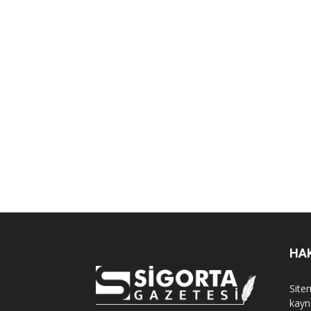
HA
Sitem
kayn