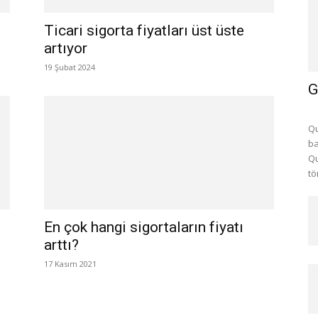
Ticari sigorta fiyatları üst üste
artıyor
19 Şubat 2024
G
Qu
ba
Qu
tö
e
En çok hangi sigortaların fiyatı
arttı?
17 Kasım 2021