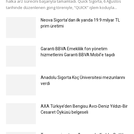
halka arz sürecini başarıyla tamamladı. Quick Sigorta, 6 Ağustos
tarihinde düzenlenen gong töreniyle, “QUICK” işlem koduyla...
Neova Sigorta’dan ilk yarıda 19.9 milyar TL
prim üretimi
Garanti BBVA Emeklilik fon yönetim
hizmetlerini Garanti BBVA Mobil’e taşıdı
Anadolu Sigorta Koç Üniversitesi mezunlarını
verdi
AXA Türkiye’den Bengisu Avcı-Deniz Yıldızı-Bir
Cesaret Öyküsü belgeseli