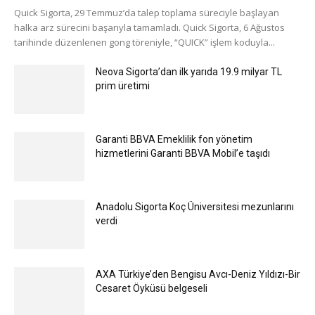
Quick Sigorta, 29 Temmuz’da talep toplama süreciyle başlayan
halka arz sürecini başarıyla tamamladı. Quick Sigorta, 6 Ağustos
tarihinde düzenlenen gong töreniyle, “QUICK” işlem koduyla...
Neova Sigorta’dan ilk yarıda 19.9 milyar TL
prim üretimi
Garanti BBVA Emeklilik fon yönetim
hizmetlerini Garanti BBVA Mobil’e taşıdı
Anadolu Sigorta Koç Üniversitesi mezunlarını
verdi
AXA Türkiye’den Bengisu Avcı-Deniz Yıldızı-Bir
Cesaret Öyküsü belgeseli