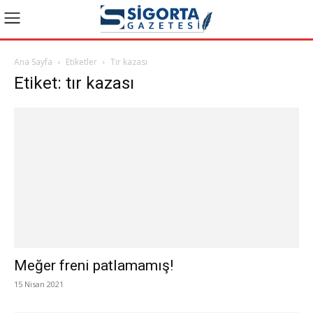
Ana Sayfa
Etiketler
Tır kazası
Etiket: tır kazası
Meğer freni patlamamış!
15 Nisan 2021