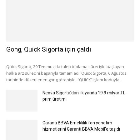
Gong, Quick Sigorta için çaldı
Quick Sigorta, 29 Temmuz’da talep toplama süreciyle başlayan
halka arz sürecini başarıyla tamamladı. Quick Sigorta, 6 Ağustos
tarihinde düzenlenen gong töreniyle, “QUICK” işlem koduyla...
Neova Sigorta’dan ilk yarıda 19.9 milyar TL
prim üretimi
Garanti BBVA Emeklilik fon yönetim
hizmetlerini Garanti BBVA Mobil’e taşıdı