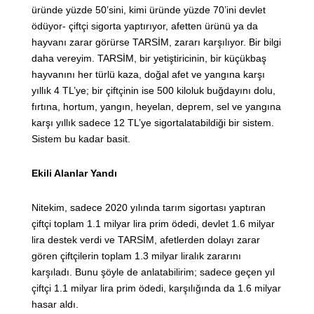
üründe yüzde 50’sini, kimi üründe yüzde 70’ini devlet
ödüyor- çiftçi sigorta yaptırıyor, afetten ürünü ya da
hayvanı zarar görürse TARSİM, zararı karşılıyor. Bir bilgi
daha vereyim. TARSİM, bir yetiştiricinin, bir küçükbaş
hayvanını her türlü kaza, doğal afet ve yangına karşı
yıllık 4 TL’ye; bir çiftçinin ise 500 kiloluk buğdayını dolu,
fırtına, hortum, yangın, heyelan, deprem, sel ve yangına
karşı yıllık sadece 12 TL’ye sigortalatabildiği bir sistem.
Sistem bu kadar basit.
Ekili Alanlar Yandı
Nitekim, sadece 2020 yılında tarım sigortası yaptıran
çiftçi toplam 1.1 milyar lira prim ödedi, devlet 1.6 milyar
lira destek verdi ve TARSİM, afetlerden dolayı zarar
gören çiftçilerin toplam 1.3 milyar liralık zararını
karşıladı. Bunu şöyle de anlatabilirim; sadece geçen yıl
çiftçi 1.1 milyar lira prim ödedi, karşılığında da 1.6 milyar
hasar aldı.