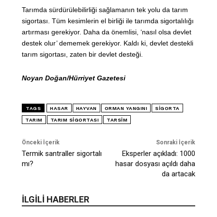
Tarımda sürdürülebilirliği sağlamanın tek yolu da tarım
sigortası. Tüm kesimlerin el birliği ile tarımda sigortalılığı
artırması gerekiyor. Daha da önemlisi, ‘nasıl olsa devlet
destek olur’ dememek gerekiyor. Kaldı ki, devlet destekli
tarım sigortası, zaten bir devlet desteği.
Noyan Doğan/Hürriyet Gazetesi
TAGS
HASAR
HAYVAN
ORMAN YANGINI
SIGORTA
TARIM
TARIM SIGORTASI
TARSİM
Önceki İçerik
Sonraki İçerik
Termik santraller sigortalı
Eksperler açıkladı: 1000
mı?
hasar dosyası açıldı daha
da artacak
İLGİLİ HABERLER