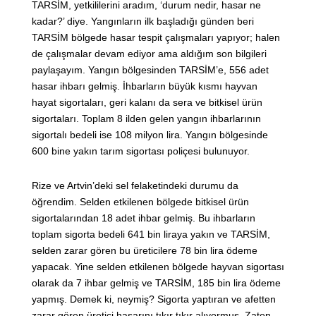
TARSİM, yetkililerini aradım, ‘durum nedir, hasar ne
kadar?’ diye. Yangınların ilk başladığı günden beri
TARSİM bölgede hasar tespit çalışmaları yapıyor; halen
de çalışmalar devam ediyor ama aldığım son bilgileri
paylaşayım. Yangın bölgesinden TARSİM’e, 556 adet
hasar ihbarı gelmiş. İhbarların büyük kısmı hayvan
hayat sigortaları, geri kalanı da sera ve bitkisel ürün
sigortaları. Toplam 8 ilden gelen yangın ihbarlarının
sigortalı bedeli ise 108 milyon lira. Yangın bölgesinde
600 bine yakın tarım sigortası poliçesi bulunuyor.
Rize ve Artvin’deki sel felaketindeki durumu da
öğrendim. Selden etkilenen bölgede bitkisel ürün
sigortalarından 18 adet ihbar gelmiş. Bu ihbarların
toplam sigorta bedeli 641 bin liraya yakın ve TARSİM,
selden zarar gören bu üreticilere 78 bin lira ödeme
yapacak. Yine selden etkilenen bölgede hayvan sigortası
olarak da 7 ihbar gelmiş ve TARSİM, 185 bin lira ödeme
yapmış. Demek ki, neymiş? Sigorta yaptıran ve afetten
zarar gören üretici hasarını tıkır tıkır alıyormuş. Zaten