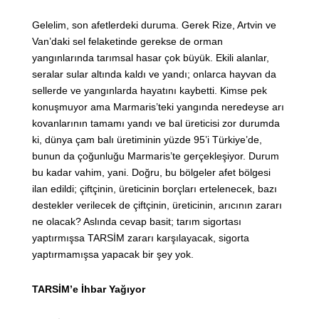
Gelelim, son afetlerdeki duruma. Gerek Rize, Artvin ve
Van’daki sel felaketinde gerekse de orman
yangınlarında tarımsal hasar çok büyük. Ekili alanlar,
seralar sular altında kaldı ve yandı; onlarca hayvan da
sellerde ve yangınlarda hayatını kaybetti. Kimse pek
konuşmuyor ama Marmaris’teki yangında neredeyse arı
kovanlarının tamamı yandı ve bal üreticisi zor durumda
ki, dünya çam balı üretiminin yüzde 95’i Türkiye’de,
bunun da çoğunluğu Marmaris’te gerçekleşiyor. Durum
bu kadar vahim, yani. Doğru, bu bölgeler afet bölgesi
ilan edildi; çiftçinin, üreticinin borçları ertelenecek, bazı
destekler verilecek de çiftçinin, üreticinin, arıcının zararı
ne olacak? Aslında cevap basit; tarım sigortası
yaptırmışsa TARSİM zararı karşılayacak, sigorta
yaptırmamışsa yapacak bir şey yok.
TARSİM’e İhbar Yağıyor