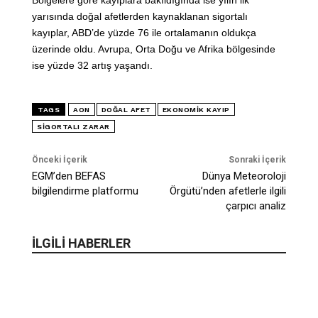
Bölgelere göre kayıplara bakıldığında ise yılın ilk
yarısında doğal afetlerden kaynaklanan sigortalı
kayıplar, ABD’de yüzde 76 ile ortalamanın oldukça
üzerinde oldu. Avrupa, Orta Doğu ve Afrika bölgesinde
ise yüzde 32 artış yaşandı.
TAGS
AON
DOĞAL AFET
EKONOMIK KAYIP
SIGORTALI ZARAR
Önceki İçerik
Sonraki İçerik
EGM’den BEFAS
Dünya Meteoroloji
bilgilendirme platformu
Örgütü’nden afetlerle ilgili
çarpıcı analiz
İLGİLİ HABERLER