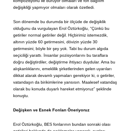
kompozisyonu ile duruyor olmaları ve fon dağılım
değişikliği yapmıyor olmaları olarak özetledi.
Son dönemde bu durumda bir ölçüde de değişiklik
olduğunu da vurgulayan Erol Öztürkoğlu, “Çünkü bu
getiriler normal getiriler değil. Hiçbirimiz istemezdik,
altının yüzde 60 getirmesini, dövizin yüzde 30
getirmesini; böyle bir şey yok. Tabi bu durum algıda
seçiciliği yarattı. İnsanlar pozisyonlarını bu taraflara
doğru değiştirdiler, değiştirme ihtiyacı duydular. Ama bu
alışkanlıklarını, emeklilik şirketlerinden gelen uyarıları
dikkat alarak devamlı yapmaları gerekiyor ki, o getiriler,
vatandaşın da birikimlerine yansısın. Maalesef vatandaş
olarak bu konuda duyarlı hareket etmiyoruz” şeklinde
konuştu.
Değişken ve Esnek Fonları Öneriyoruz
Erol Öztürkoğlu, BES fonlarının bundan sonraki olası
getirileri hakkında da açıklamalar yaparak, şunları