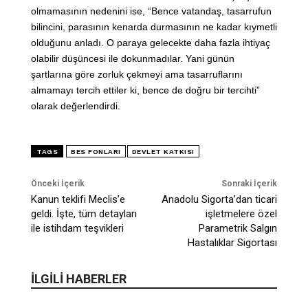
olmamasının nedenini ise, “Bence vatandaş, tasarrufun
bilincini, parasının kenarda durmasının ne kadar kıymetli
olduğunu anladı. O paraya gelecekte daha fazla ihtiyaç
olabilir düşüncesi ile dokunmadılar. Yani günün
şartlarına göre zorluk çekmeyi ama tasarruflarını
almamayı tercih ettiler ki, bence de doğru bir tercihti”
olarak değerlendirdi.
TAGS
BES FONLARI
DEVLET KATKISI
Önceki İçerik
Sonraki İçerik
Kanun teklifi Meclis’e
Anadolu Sigorta’dan ticari
geldi. İşte, tüm detayları
işletmelere özel
ile istihdam teşvikleri
Parametrik Salgın
Hastalıklar Sigortası
İLGİLİ HABERLER