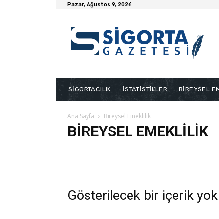
Pazar, Ağustos 9, 2026
SİGORTACILIK
İSTATİSTİKLER
BİREYSEL EM
Ana Sayfa
Bireysel Emeklilik
BIREYSEL EMEKLILIK
Bakış Videoları
Bireysel Emeklilik
Dask Haberleri
Sağlık
Son Yazılar
Sosyal Güvenlik
Tarım
Ya
Gösterilecek bir içerik yok