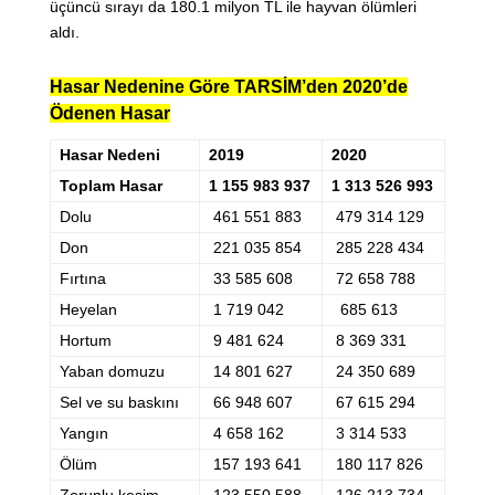
üçüncü sırayı da 180.1 milyon TL ile hayvan ölümleri
aldı.
Hasar Nedenine Göre TARSİM’den 2020’de
Ödenen Hasar
Hasar Nedeni
2019
2020
Toplam Hasar
1 155 983 937
1 313 526 993
Dolu
461 551 883
479 314 129
Don
221 035 854
285 228 434
Fırtına
33 585 608
72 658 788
Heyelan
1 719 042
685 613
Hortum
9 481 624
8 369 331
Yaban domuzu
14 801 627
24 350 689
Sel ve su baskını
66 948 607
67 615 294
Yangın
4 658 162
3 314 533
Ölüm
157 193 641
180 117 826