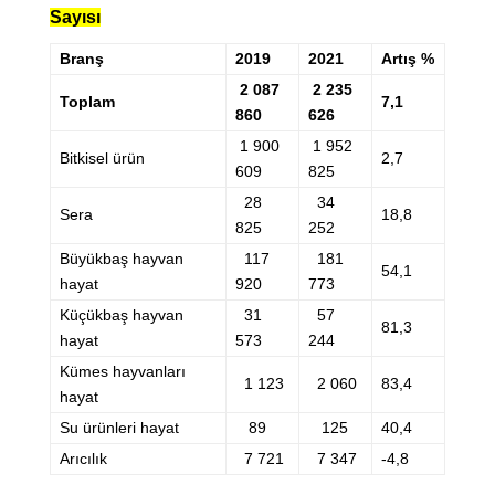
Sayısı
Branş
2019
2021
Artış %
2 087
2 235
Toplam
7,1
860
626
1 900
1 952
Bitkisel ürün
2,7
609
825
28
34
Sera
18,8
825
252
Büyükbaş hayvan
117
181
54,1
hayat
920
773
Küçükbaş hayvan
31
57
81,3
hayat
573
244
Kümes hayvanları
1 123
2 060
83,4
hayat
Su ürünleri hayat
89
125
40,4
Arıcılık
7 721
7 347
-4,8