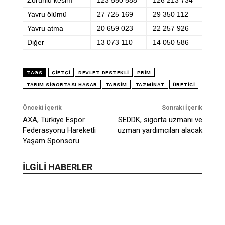
Zorunlu kesim
123 550 588
126 213 734
Yavru ölümü
27 725 169
29 350 112
Yavru atma
20 659 023
22 257 926
Diğer
13 073 110
14 050 586
TAGS
ÇIFTÇI
DEVLET DESTEKLI
PRIM
TARIM SIGORTASI HASAR
TARSİM
TAZMINAT
ÜRETICI
Önceki İçerik
Sonraki İçerik
AXA, Türkiye Espor
SEDDK, sigorta uzmanı ve
Federasyonu Hareketli
uzman yardımcıları alacak
Yaşam Sponsoru
İLGİLİ HABERLER