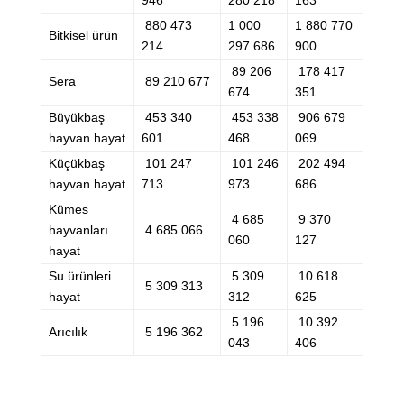
946
280 218
163
880 473
1 000
1 880 770
Bitkisel ürün
214
297 686
900
89 206
178 417
Sera
89 210 677
674
351
Büyükbaş
453 340
453 338
906 679
hayvan hayat
601
468
069
Küçükbaş
101 247
101 246
202 494
hayvan hayat
713
973
686
Kümes
4 685
9 370
hayvanları
4 685 066
060
127
hayat
Su ürünleri
5 309
10 618
5 309 313
hayat
312
625
5 196
10 392
Arıcılık
5 196 362
043
406