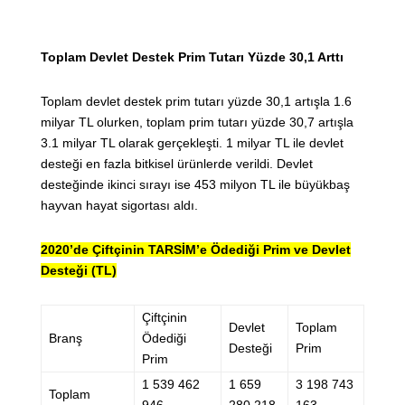
Toplam Devlet Destek Prim Tutarı Yüzde 30,1 Arttı
Toplam devlet destek prim tutarı yüzde 30,1 artışla 1.6
milyar TL olurken, toplam prim tutarı yüzde 30,7 artışla
3.1 milyar TL olarak gerçekleşti. 1 milyar TL ile devlet
desteği en fazla bitkisel ürünlerde verildi. Devlet
desteğinde ikinci sırayı ise 453 milyon TL ile büyükbaş
hayvan hayat sigortası aldı.
2020’de Çiftçinin TARSİM’e Ödediği Prim ve Devlet
Desteği (TL)
Çiftçinin
Devlet
Toplam
Branş
Ödediği
Desteği
Prim
Prim
1 539 462
1 659
3 198 743
Toplam