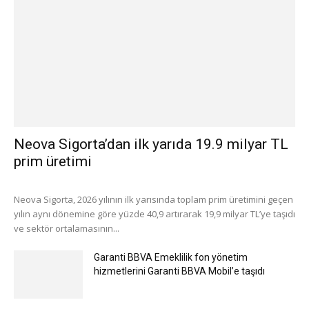
Neova Sigorta’dan ilk yarıda 19.9 milyar TL
prim üretimi
Neova Sigorta, 2026 yılının ilk yarısında toplam prim üretimini geçen
yılın aynı dönemine göre yüzde 40,9 artırarak 19,9 milyar TL’ye taşıdı
ve sektör ortalamasının...
Garanti BBVA Emeklilik fon yönetim
hizmetlerini Garanti BBVA Mobil’e taşıdı