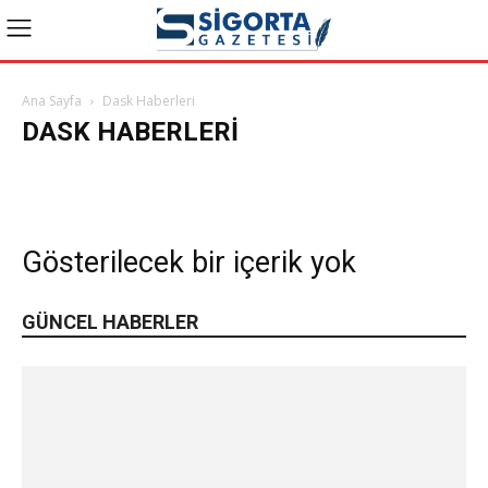
Ana Sayfa
Dask Haberleri
DASK HABERLERI
Bakış Videoları
Bireysel Emeklilik
Dask Haberleri
Genel
Güncel Haberler
Konuk Yazarlar
Manşet
Reklam
Sağlık
Son Yazılar
Sosyal Güvenlik
Tarım
Yazılar ve Yorumlar
Gösterilecek bir içerik yok
GÜNCEL HABERLER