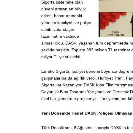
Sigorta sistemine olan
güveni artıran en büyük
etken, hasar anındaki
yönetim kabiliyeti ve poliçe
sahibi vatandaşın
tazminatını vaktinde
alması oldu. DASK, yaşanan tüm depremlerde hasar
şekilde başlattı. Toplam 383 milyon TL tazmina
milyar TL’ye yükseldi.
Eureko Sigorta, faaliyet dönemi boyunca deprem v
çalışmalarına da ağırlık verdi. Hürriyet Treni, F
Sigortalılar Kazanıyor, DASK Kısa Film Yarışmas
Dayanıklı Bina Tasarımı Yarışması ve Dersimiz D
özel bilinçlendirme projeleriyle Türkiye’nin her kö
Yeni Dönemde Hedef DASK Poliçesi Olmayan
Türk Reasürans, 8 Ağustos itibarıyla DASK’ın teknik 