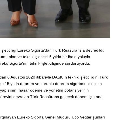
şleticiliği Eureko Sigorta’dan Türk Reasürans’a devredildi.
u olan ve teknik işleticisi 5 yılda bir ihale yoluyla
eko Sigorta’nın teknik işleticiliğinde sürdürüyordu.
an 8 Ağustos 2020 itibariyle DASK’ın teknik işleticiliğini Türk
n 15 yılda deprem ve zorunlu deprem sigortası bilincinin
fon yapısının, hasar ödeme ve yönetim potansiyelinin
ik görevini devralan Türk Reasürans gelecek dönem için ana
ı vurgulayan Eureko Sigorta Genel Müdürü Uco Vegter şunları