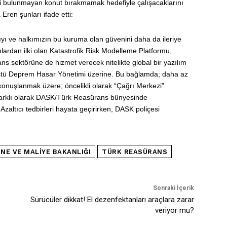
i bulunmayan konut bırakmamak hedefiyle çalışacaklarını
en şunları ifade etti:
yı ve halkımızın bu kuruma olan güvenini daha da ileriye
lardan ilki olan Katastrofik Risk Modelleme Platformu,
ns sektörüne de hizmet verecek nitelikte global bir yazılım
nüstü Deprem Hasar Yönetimi üzerine. Bu bağlamda; daha az
 konuşlanmak üzere; öncelikli olarak “Çağrı Merkezi”
n farklı olarak DASK/Türk Reasürans bünyesinde
altıcı tedbirleri hayata geçirirken, DASK poliçesi
INE VE MALIYE BAKANLIĞI
TÜRK REASÜRANS
Sonraki İçerik
Sürücüler dikkat! El dezenfektanları araçlara zarar
veriyor mu?