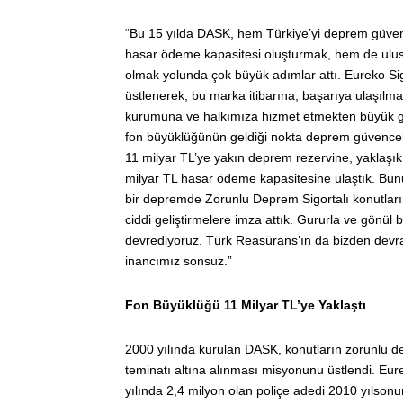
“Bu 15 yılda DASK, hem Türkiye’yi deprem güvenc
hasar ödeme kapasitesi oluşturmak, hem de ulusla
olmak yolunda çok büyük adımlar attı. Eureko Sigor
üstlenerek, bu marka itibarına, başarıya ulaşılm
kurumuna ve halkımıza hizmet etmekten büyük gu
fon büyüklüğünün geldiği nokta deprem güvenceli
11 milyar TL’ye yakın deprem rezervine, yaklaşı
milyar TL hasar ödeme kapasitesine ulaştık. Bununl
bir depremde Zorunlu Deprem Sigortalı konutları
ciddi geliştirmelere imza attık. Gururla ve gönü
devrediyoruz. Türk Reasürans’ın da bizden devral
inancımız sonsuz.”
Fon Büyüklüğü 11 Milyar TL’ye Yaklaştı
2000 yılında kurulan DASK, konutların zorunlu depr
teminatı altına alınması misyonunu üstlendi. Eurek
yılında 2,4 milyon olan poliçe adedi 2010 yılson