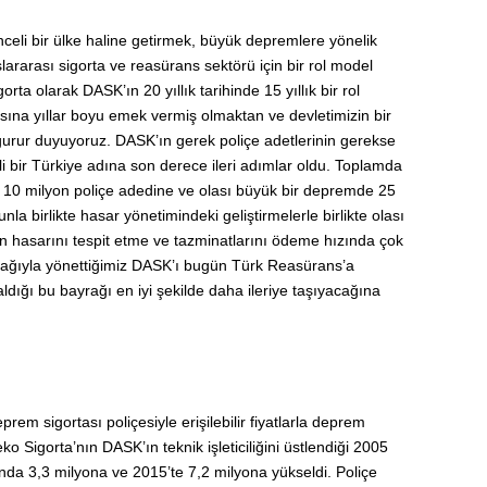
eli bir ülke haline getirmek, büyük depremlere yönelik
rarası sigorta ve reasürans sektörü için bir rol model
ta olarak DASK’ın 20 yıllık tarihinde 15 yıllık bir rol
asına yıllar boyu emek vermiş olmaktan ve devletimizin bir
rur duyuyoruz. DASK’ın gerek poliçe adetlerinin gerekse
 bir Türkiye adına son derece ileri adımlar oldu. Toplamda
k 10 milyon poliçe adedine ve olası büyük bir depremde 25
a birlikte hasar yönetimindeki geliştirmelerle birlikte olası
n hasarını tespit etme ve tazminatlarını ödeme hızında çok
l bağıyla yönettiğimiz DASK’ı bugün Türk Reasürans’a
dığı bu bayrağı en iyi şekilde daha ileriye taşıyacağına
em sigortası poliçesiyle erişilebilir fiyatlarla deprem
o Sigorta’nın DASK’ın teknik işleticiliğini üstlendiği 2005
unda 3,3 milyona ve 2015’te 7,2 milyona yükseldi. Poliçe