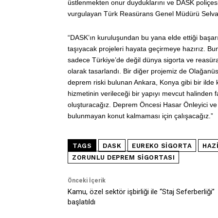
üstlenmekten onur duyduklarını ve DASK poliçes
vurgulayan Türk Reasürans Genel Müdürü Selva Er
“DASK’ın kuruluşundan bu yana elde ettiği başarı
taşıyacak projeleri hayata geçirmeye hazırız. Bun
sadece Türkiye’de değil dünya sigorta ve reasüra
olarak tasarlandı. Bir diğer projemiz de Olağa
deprem riski bulunan Ankara, Konya gibi bir ilde
hizmetinin verileceği bir yapıyı mevcut halinde
oluşturacağız. Deprem Öncesi Hasar Önleyici ve Az
bulunmayan konut kalmaması için çalışacağız.”
TAGS
DASK
EUREKO SIGORTA
HAZ
ZORUNLU DEPREM SIGORTASI
Önceki İçerik
Kamu, özel sektör işbirliği ile “Staj Seferberliği”
başlatıldı