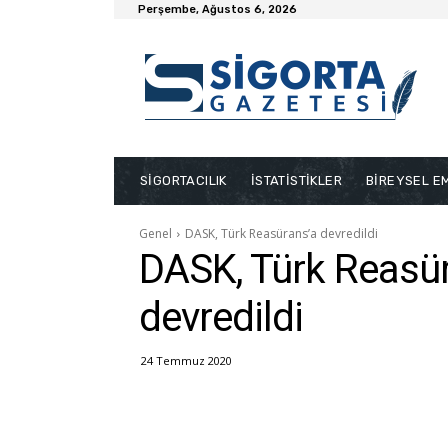
Perşembe, Ağustos 6, 2026
SİGORTACILIK
İSTATİSTİKLER
BİREYSEL EM
Genel
DASK, Türk Reasürans’a devredildi
DASK, Türk Reasü
devredildi
24 Temmuz 2020