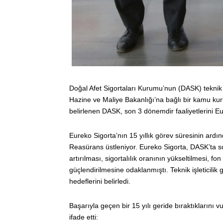
Doğal Afet Sigortaları Kurumu’nun (DASK) teknik i
Hazine ve Maliye Bakanlığı’na bağlı bir kamu kurum
belirlenen DASK, son 3 dönemdir faaliyetlerini Eur
Eureko Sigorta’nın 15 yıllık görev süresinin ardınd
Reasürans üstleniyor. Eureko Sigorta, DASK’ta so
artırılması, sigortalılık oranının yükseltilmesi, 
güçlendirilmesine odaklanmıştı. Teknik işleticil
hedeflerini belirledi.
Başarıyla geçen bir 15 yılı geride bıraktıkların
ifade etti: