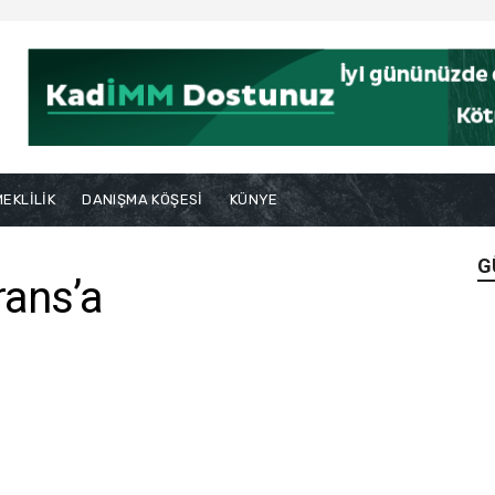
EKLİLİK
DANIŞMA KÖŞESİ
KÜNYE
G
rans’a