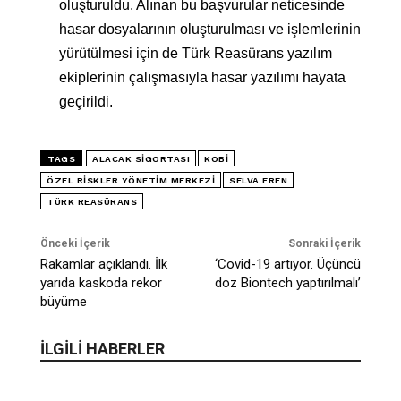
oluşturuldu. Alınan bu başvurular neticesinde
hasar dosyalarının oluşturulması ve işlemlerinin
yürütülmesi için de Türk Reasürans yazılım
ekiplerinin çalışmasıyla hasar yazılımı hayata
geçirildi.
TAGS
ALACAK SIGORTASI
KOBİ
ÖZEL RISKLER YÖNETIM MERKEZI
SELVA EREN
TÜRK REASÜRANS
Önceki İçerik
Sonraki İçerik
Rakamlar açıklandı. İlk
‘Covid-19 artıyor. Üçüncü
yarıda kaskoda rekor
doz Biontech yaptırılmalı’
büyüme
İLGİLİ HABERLER