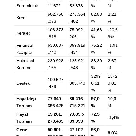
Sorumluluk
11.672
52.373
%
%
502.760
275.364
82,58
2,22
Kredi
.073
.402
%
%
106.373
75.092.
41,66
-20,6
Kefalet
.818
206
%
9%
Finansal
630.637
359.919
75,22
-1,91
Kayıplar
.740
.434
%
%
Hukuksal
230.928
125.921
83,39
2,67
Koruma
.165
.546
%
%
3299
1842
100.527
Destek
303.740
6,51
9,01
.489
%
%
Hayatdışı
77.640.
39.416.
97,0
10,3
Toplam
396.425
715.321
%
%
Hayat
13.261.
7.685.5
72,5
-3,4%
Toplam
273.463
89.953
%
Genel
90.901.
47.102.
93,0
8,0%