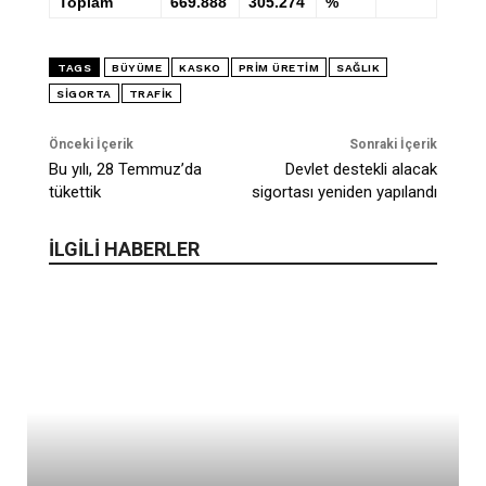
Toplam
669.888
305.274
%
TAGS
BÜYÜME
KASKO
PRIM ÜRETIM
SAĞLIK
SIGORTA
TRAFIK
Önceki İçerik
Sonraki İçerik
Bu yılı, 28 Temmuz’da
Devlet destekli alacak
tükettik
sigortası yeniden yapılandı
İLGİLİ HABERLER