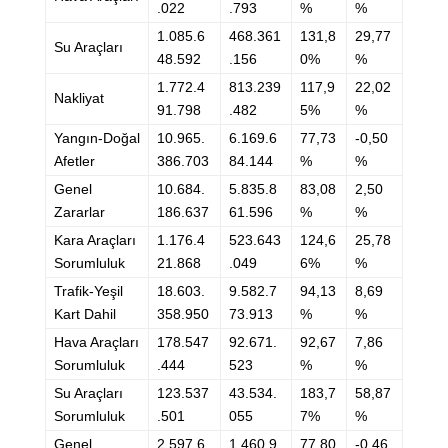
.022
.793
%
%
1.085.6
468.361
131,8
29,77
Su Araçları
48.592
.156
0%
%
1.772.4
813.239
117,9
22,02
Nakliyat
91.798
.482
5%
%
Yangın-Doğal
10.965.
6.169.6
77,73
-0,50
Afetler
386.703
84.144
%
%
Genel
10.684.
5.835.8
83,08
2,50
Zararlar
186.637
61.596
%
%
Kara Araçları
1.176.4
523.643
124,6
25,78
Sorumluluk
21.868
.049
6%
%
Trafik-Yeşil
18.603.
9.582.7
94,13
8,69
Kart Dahil
358.950
73.913
%
%
Hava Araçları
178.547
92.671.
92,67
7,86
Sorumluluk
.444
523
%
%
Su Araçları
123.537
43.534.
183,7
58,87
Sorumluluk
.501
055
7%
%
Genel
2.597.6
1.460.9
77,80
-0,46