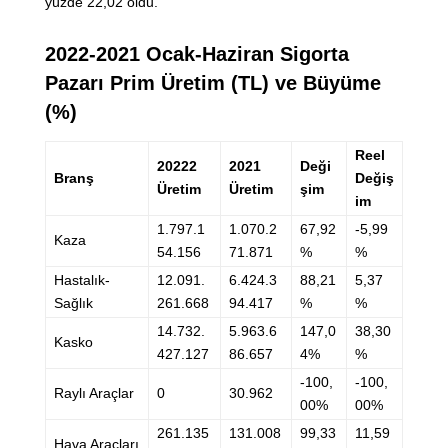
yüzde 22,02 oldu.
2022-2021 Ocak-Haziran Sigorta
Pazarı Prim Üretim (TL) ve Büyüme
(%)
Reel
20222
2021
Deği
Branş
Değiş
Üretim
Üretim
şim
im
1.797.1
1.070.2
67,92
-5,99
Kaza
54.156
71.871
%
%
Hastalık-
12.091.
6.424.3
88,21
5,37
Sağlık
261.668
94.417
%
%
14.732.
5.963.6
147,0
38,30
Kasko
427.127
86.657
4%
%
-100,
-100,
Raylı Araçlar
0
30.962
00%
00%
261.135
131.008
99,33
11,59
Hava Araçları