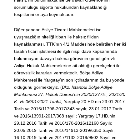
haksız fiili bulunmakta ise de davalı Güvence’nin
sorumluluğu sigorta hukukundan kaynaklandığı
tespitlerini ortaya koymaktadır.
Diğer yandan Asliye Ticaret Mahkemeleri ise
uyuşmazlığın niteliği itibarı ile haksız fiilden
kaynaklanması, TTK’nın 4/1.Maddesinde belirtilen her iki
tarafın ticari işletmesi ile ilgili nispi dava kapsamında
bulunmayan davaya bakma görevinin genel görevli
Asliye Hukuk Mahkemelerine ait olduğu gerekçeleri ile
görevsizlik kararları vermektedir. Bölge Adliye
Mahkemesi ile Yargıtay’ın son içtihatlarının da bu yönde
olduğunu görmekteyiz. (
Bkz. İstanbul Bölge Adliye
Mahkemesi 37. Hukuk Dairesi’nin 2020/1277E., 2021/20
K. Ve 06/01/2021 Tarihli,
Yargıtay 20 HD.nin 23.01.2017
Tarih ve 2016/11796-2017/343 sayılı; 23.01.2017 Tarih
ve 2016/13991-2017/368 sayılı; Yargıtay 17.HD.nin
29.12.2016 Tarih ve 2016/170-2016/12160 Sayılı;
20.05.2019 Tarih ve 2016/14913-2019/6350 Sayılı;
16.10.2019 Tarih ve 2017/1132-2019/9502 Sayılı ve