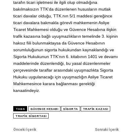
tarafın ticari işletmesi ile ilgili olup olmadığına
bakılmaksızın TTK’da düzenlenen hususların mutlak
ticari davalar olduğu, TTK.nın 5/1 maddesi gereğince
ticari davalara bakmakla görevli mahkemenin Asliye
Ticaret Mahkemesi olduğu ve Güvence Hesabına ilişkin
trafik kazasına bağlı uyuşmazlıkların temelinde 3. kişinin
haksız fiili bulunmaktaysa da Güvence Hesabının
sorumluluğunun sigorta hukukundan kaynaklandığı ve
Sigorta Hukukunun TTK’nın 6. kitabının 1401 ve devamı
maddelerinde düzenlendiği, bu yasal düzenlenmeler
çerçevesinde taraflar arasındaki uyuşmazlıkta Sigorta
Hukuku uygulanacağı için uyuşmazlığın Asliye Ticaret
Mahkemesince karara bağlanması gerektiği
kanaatindeyiz.
TAGS
GÜVENCE HESABI
SIGORTA
TRAFIK KAZASI
TRAFIK SIGORTASI
Önceki İçerik
Sonraki İçerik