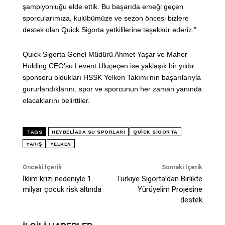
şampiyonluğu elde ettik. Bu başarıda emeği geçen
sporcularımıza, kulübümüze ve sezon öncesi bizlere
destek olan Quick Sigorta yetkililerine teşekkür ederiz.”
Quick Sigorta Genel Müdürü Ahmet Yaşar ve Maher
Holding CEO’su Levent Uluçeçen ise yaklaşık bir yıldır
sponsoru oldukları HSSK Yelken Takımı’nın başarılarıyla
gururlandıklarını, spor ve sporcunun her zaman yanında
olacaklarını belirttiler.
TAGS
HEYBELIADA SU SPORLARI
QUICK SIGORTA
YARIŞ
YELKEN
Önceki İçerik
Sonraki İçerik
İklim krizi nedeniyle 1
Türkiye Sigorta’dan Birlikte
milyar çocuk risk altında
Yürüyelim Projesine
destek