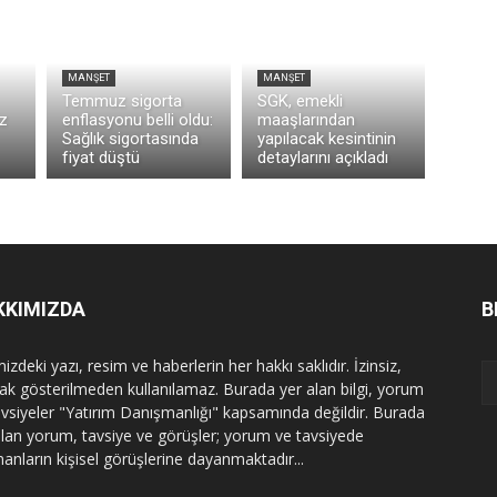
MANŞET
MANŞET
Temmuz sigorta
SGK, emekli
z
enflasyonu belli oldu:
maaşlarından
Sağlık sigortasında
yapılacak kesintinin
fiyat düştü
detaylarını açıkladı
KKIMIZDA
B
izdeki yazı, resim ve haberlerin her hakkı saklıdır. İzinsiz,
ak gösterilmeden kullanılamaz. Burada yer alan bilgi, yorum
avsiyeler "Yatırım Danışmanlığı" kapsamında değildir. Burada
alan yorum, tavsiye ve görüşler; yorum ve tavsiyede
nanların kişisel görüşlerine dayanmaktadır...