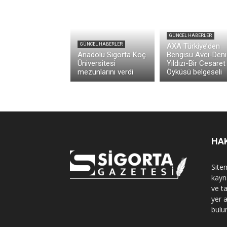
GÜNCEL HABERLER
GÜNCEL HABERLER
AXA Türkiye’den
Anadolu Sigorta Koç
Bengisu Avcı-Deni
Üniversitesi
Yıldızı-Bir Cesaret
mezunlarını verdi
Öyküsü belgeseli
HA
Sitem
kayn
ve t
yer 
bulu