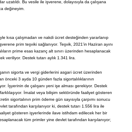
ar uzatıldı. Bu vesile ile işverene, dolayısıyla da çalışana
aca değineyim.
yle kısa çalışmadan ve nakdi ücret desteğinden yararlanıp
şverene prim teşviki sağlanıyor. Teşvik, 2021’in Haziran ayını
lıların prime esas kazanç alt sınırı üzerinden hesaplanacak
 veriliyor. Destek tutarı aylık 1.341 lira.
ışanın sigorta ve vergi giderlerini asgari ücret üzerinden
ydan önceki 3 ayda 10 günden fazla sigortalılıklarının
or. İşyerinin de çalışanı yeni işe alması gerekiyor. Destek
farklılaşıyor. İmalat veya bilişim sektöründe faaliyet gösteren
 ücretin sigortalının prim ödeme gün sayısıyla çarpımı sonucu
t tarafından karşılanıyor ki, destek tutarı 1.556 lira ile
aaliyet gösteren işyerlerinde ilave istihdam edilecek her bir
hesaplanacak tüm primler yine devlet tarafından karşılanıyor;