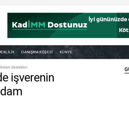
EKLİLİK
DANIŞMA KÖŞESİ
KÜNYE
tihdam destekleri
G
e işverenin
ihdam