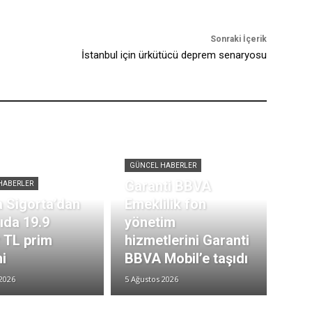
Sonraki İçerik
İstanbul için ürkütücü deprem senaryosu
GÜNCEL HABERLER
Garanti BBVA
HABERLER
 Sigorta’dan
Emeklilik fon
rıda 19.9
yönetim
r TL prim
hizmetlerini Garanti
i
BBVA Mobil’e taşıdı
2026
5 Ağustos 2026