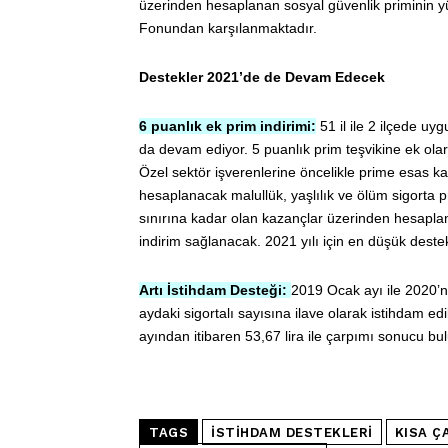
üzerinden hesaplanan sosyal güvenlik priminin yü
Fonundan karşılanmaktadır.
Destekler 2021’de de Devam Edecek
6 puanlık ek prim indirimi:
51 il ile 2 ilçede uy
da devam ediyor. 5 puanlık prim teşvikine ek olar
Özel sektör işverenlerine öncelikle prime esas k
hesaplanacak malullük, yaşlılık ve ölüm sigorta p
sınırına kadar olan kazançlar üzerinden hesaplana
indirim sağlanacak. 2021 yılı için en düşük destek 
Artı İstihdam Desteği:
2019 Ocak ayı ile 2020’ni
aydaki sigortalı sayısına ilave olarak istihdam e
ayından itibaren 53,67 lira ile çarpımı sonucu bu
TAGS
ISTIHDAM DESTEKLERI
KISA Ç