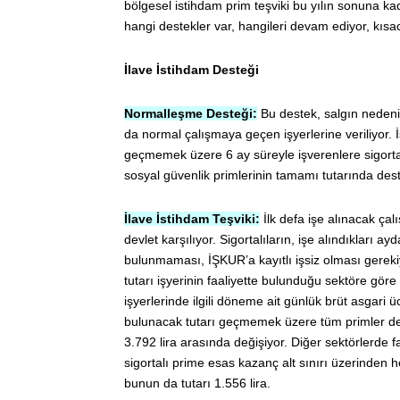
bölgesel istihdam prim teşviki bu yılın sonuna kad
hangi destekler var, hangileri devam ediyor, kıs
İlave İstihdam Desteği
Normalleşme Desteği:
Bu destek, salgın nedeni
da normal çalışmaya geçen işyerlerine veriliyor. İ
geçmemek üzere 6 ay süreyle işverenlere sigorta
sosyal güvenlik primlerinin tamamı tutarında destek
İlave İstihdam Teşviki:
İlk defa işe alınacak çal
devlet karşılıyor. Sigortalıların, işe alındıkları a
bulunmaması, İŞKUR’a kayıtlı işsiz olması gerekiy
tutarı işyerinin faaliyette bulunduğu sektöre göre 
işyerlerinde ilgili döneme ait günlük brüt asgari
bulunacak tutarı geçmemek üzere tüm primler devle
3.792 lira arasında değişiyor. Diğer sektörlerde f
sigortalı prime esas kazanç alt sınırı üzerinden 
bunun da tutarı 1.556 lira.