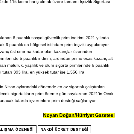
zde 1’lik kısmı hariç olmak üzere tamamı İşsizlik Sigortası
gulanan 6 puanlık sosyal güvenlik prim indirimi 2021 yılında
ak 6 puanlık da bölgesel istihdam prim teşviki uygulanıyor.
azanç üst sınırına kadar olan kazançlar üzerinden
rimlerinde 5 puanlık indirim, ardından prime esas kazanç alt
n malullük, yaşlılık ve ölüm sigorta primlerinde 6 puanlık
tutarı 393 lira, en yüksek tutar ise 1.556 lira.
n Nisan aylarındaki dönemde en az sigortalı çalıştırılan
dilecek sigortalıların prim ödeme gün sayılarının 2021’in Ocak
lunacak tutarda işverenlere prim desteği sağlanıyor.
Noyan Doğan/Hürriyet Gazetesi
ALIŞMA ÖDENEĞI
NAKDI ÜCRET DESTEĞI