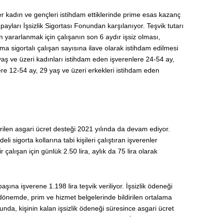
r kadın ve gençleri istihdam ettiklerinde prime esas kazanç
payları İşsizlik Sigortası Fonundan karşılanıyor. Teşvik tutarı
en yararlanmak için çalışanın son 6 aydır işsiz olması,
ama sigortalı çalışan sayısına ilave olarak istihdam edilmesi
yaş ve üzeri kadınları istihdam eden işverenlere 24-54 ay,
ere 12-54 ay, 29 yaş ve üzeri erkekleri istihdam eden
rilen asgari ücret desteği 2021 yılında da devam ediyor.
li sigorta kollarına tabi kişileri çalıştıran işverenler
 çalışan için günlük 2.50 lira, aylık da 75 lira olarak
başına işverene 1.198 lira teşvik veriliyor. İşsizlik ödeneği
k dönemde, prim ve hizmet belgelerinde bildirilen ortalama
unda, kişinin kalan işsizlik ödeneği süresince asgari ücret