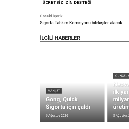
ÜCRETSIZ IZIN DESTEĞI
Önceki İçerik
Sigorta Tahkim Komisyonu bilirkişiler alacak
İLGİLİ HABERLER
GÜNCEL 
Neova
ilk ya
MANŞET
Gong, Quick
milya
Sigorta için çaldı
üretim
6 Ağustos 2026
5 Ağustos 