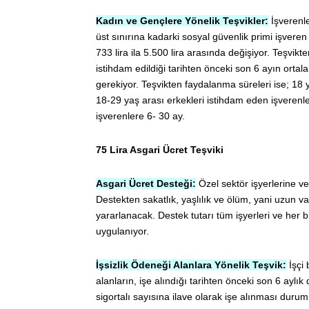
Kadın ve Gençlere Yönelik Teşvikler:
İşverenle
üst sınırına kadarki sosyal güvenlik primi işveren 
733 lira ila 5.500 lira arasında değişiyor. Teşvikt
istihdam edildiği tarihten önceki son 6 ayın ortal
gerekiyor. Teşvikten faydalanma süreleri ise; 18 
18-29 yaş arası erkekleri istihdam eden işverenl
işverenlere 6- 30 ay.
75 Lira Asgari Ücret Teşviki
Asgari Ücret Desteği:
Özel sektör işyerlerine ve
Destekten sakatlık, yaşlılık ve ölüm, yani uzun vade
yararlanacak. Destek tutarı tüm işyerleri ve her bir
uygulanıyor.
İşsizlik Ödeneği Alanlara Yönelik Teşvik:
İşçi 
alanların, işe alındığı tarihten önceki son 6 aylı
sigortalı sayısına ilave olarak işe alınması durum