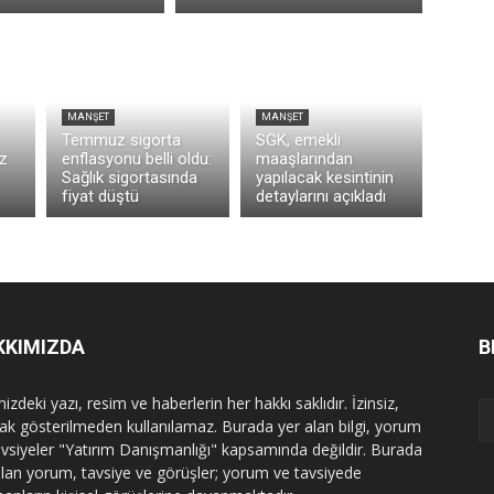
MANŞET
MANŞET
Temmuz sigorta
SGK, emekli
z
enflasyonu belli oldu:
maaşlarından
Sağlık sigortasında
yapılacak kesintinin
fiyat düştü
detaylarını açıkladı
KKIMIZDA
B
izdeki yazı, resim ve haberlerin her hakkı saklıdır. İzinsiz,
ak gösterilmeden kullanılamaz. Burada yer alan bilgi, yorum
avsiyeler "Yatırım Danışmanlığı" kapsamında değildir. Burada
alan yorum, tavsiye ve görüşler; yorum ve tavsiyede