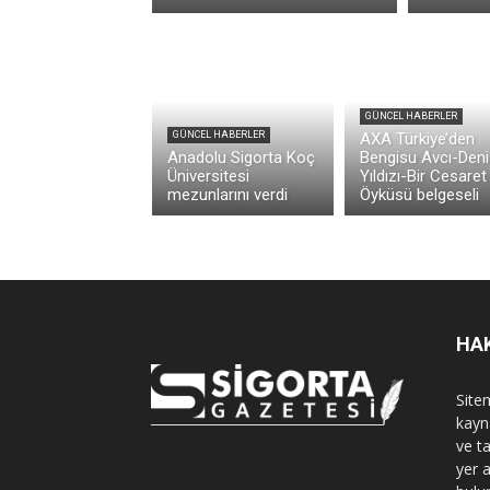
GÜNCEL HABERLER
GÜNCEL HABERLER
AXA Türkiye’den
Anadolu Sigorta Koç
Bengisu Avcı-Deni
Üniversitesi
Yıldızı-Bir Cesaret
mezunlarını verdi
Öyküsü belgeseli
HA
Sitem
kayn
ve t
yer 