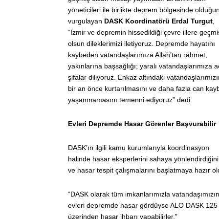
yöneticileri ile birlikte deprem bölgesinde olduğu
vurgulayan
DASK Koordinatörü Erdal Turgut
,
“İzmir ve depremin hissedildiği çevre illere geçmi
olsun dileklerimizi iletiyoruz. Depremde hayatını
kaybeden vatandaşlarımıza Allah’tan rahmet,
yakınlarına başsağlığı; yaralı vatandaşlarımıza ac
şifalar diliyoruz. Enkaz altındaki vatandaşlarımızı
bir an önce kurtarılmasını ve daha fazla can kay
yaşanmamasını temenni ediyoruz” dedi.
Evleri Depremde Hasar Görenler Başvurabilir
DASK’ın ilgili kamu kurumlarıyla koordinasyon
halinde hasar eksperlerini sahaya yönlendirdiğini
ve hasar tespit çalışmalarını başlatmaya hazır ol
“DASK olarak tüm imkanlarımızla vatandaşımızın y
evleri depremde hasar gördüyse ALO DASK 125 
üzerinden hasar ihbarı yapabilirler.”