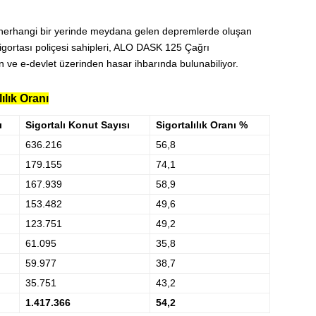
 herhangi bir yerinde meydana gelen depremlerde oluşan
igortası poliçesi sahipleri, ALO DASK 125 Çağrı
n ve e-devlet üzerinden hasar ihbarında bulunabiliyor.
lık Oranı
ı
Sigortalı Konut Sayısı
Sigortalılık Oranı %
636.216
56,8
179.155
74,1
167.939
58,9
153.482
49,6
123.751
49,2
61.095
35,8
59.977
38,7
35.751
43,2
1.417.366
54,2