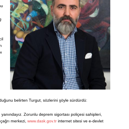
nu
ş
il
n
bı
duğunu belirten Turgut, sözlerini şöyle sürdürdü:
anındayız. Zorunlu deprem sigortası poliçesi sahipleri,
çağrı merkezi,
www.dask.gov.tr
internet sitesi ve e-devlet