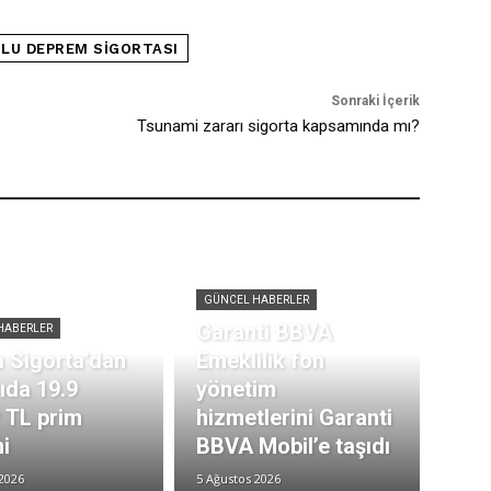
LU DEPREM SIGORTASI
Sonraki İçerik
Tsunami zararı sigorta kapsamında mı?
GÜNCEL HABERLER
Garanti BBVA
HABERLER
 Sigorta’dan
Emeklilik fon
rıda 19.9
yönetim
r TL prim
hizmetlerini Garanti
i
BBVA Mobil’e taşıdı
2026
5 Ağustos 2026