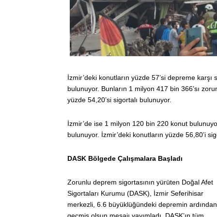
İzmir’deki konutların yüzde 57’si depreme karşı 
bulunuyor. Bunların 1 milyon 417 bin 366’sı zorun
yüzde 54,20’si sigortalı bulunuyor.
İzmir’de ise 1 milyon 120 bin 220 konut bulunuyo
bulunuyor. İzmir’deki konutların yüzde 56,80’i s
DASK Bölgede Çalışmalara Başladı
Zorunlu deprem sigortasının yürüten Doğal Afet
Sigortaları Kurumu (DASK), İzmir Seferihisar
merkezli, 6.6 büyüklüğündeki depremin ardından
geçmiş olsun mesajı yayımladı. DASK’ın tüm