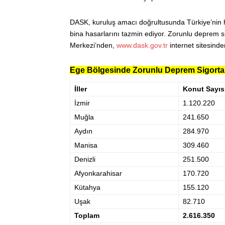
DASK, kuruluş amacı doğrultusunda Türkiye’nin
bina hasarlarını tazmin ediyor. Zorunlu deprem s
Merkezi’nden,
www.dask.gov.tr
internet sitesinde
Ege Bölgesinde Zorunlu Deprem Sigortalı
İller
Konut Sayıs
İzmir
1.120.220
Muğla
241.650
Aydın
284.970
Manisa
309.460
Denizli
251.500
Afyonkarahisar
170.720
Kütahya
155.120
Uşak
82.710
Toplam
2.616.350