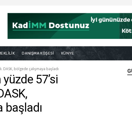
EKLİLİK
DANIŞMA KÖŞESİ
KÜNYE
lı. DASK, bölgede çalışmaya başladı
G
n yüzde 57’si
 DASK,
 başladı