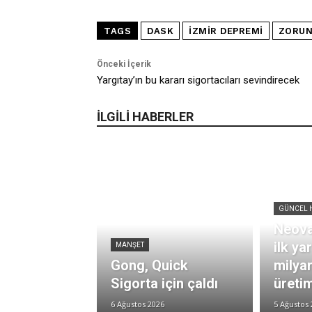
TAGS
DASK
İZMIR DEPREMI
ZORUN
Önceki İçerik
Yargıtay’ın bu kararı sigortacıları sevindirecek
İLGİLİ HABERLER
GÜNCEL 
Neova
ilk ya
MANŞET
Gong, Quick
milya
Sigorta için çaldı
üretim
6 Ağustos 2026
5 Ağustos 