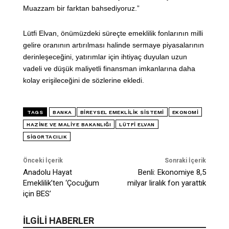
Muazzam bir farktan bahsediyoruz.”
Lütfi Elvan, önümüzdeki süreçte emeklilik fonlarının milli
gelire oranının artırılması halinde sermaye piyasalarının
derinleşeceğini, yatırımlar için ihtiyaç duyulan uzun
vadeli ve düşük maliyetli finansman imkanlarına daha
kolay erişileceğini de sözlerine ekledi.
TAGS
BANKA
BIREYSEL EMEKLILIK SISTEMI
EKONOMI
HAZINE VE MALIYE BAKANLIĞI
LÜTFI ELVAN
SIGORTACILIK
Önceki İçerik
Sonraki İçerik
Anadolu Hayat
Benli: Ekonomiye 8,5
Emeklilik’ten ‘Çocuğum
milyar liralık fon yarattık
için BES’
İLGİLİ HABERLER