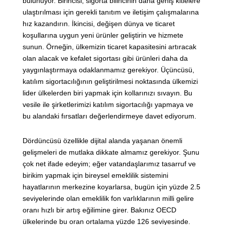
bulunuyor. Birincisi, sigorta bilincinin daha geniş kitlelere
ulaştırılması için gerekli tanıtım ve iletişim çalışmalarına
hız kazandırın. İkincisi, değişen dünya ve ticaret
koşullarına uygun yeni ürünler geliştirin ve hizmete
sunun. Örneğin, ülkemizin ticaret kapasitesini artıracak
olan alacak ve kefalet sigortası gibi ürünleri daha da
yaygınlaştırmaya odaklanmamız gerekiyor. Üçüncüsü,
katılım sigortacılığının geliştirilmesi noktasında ülkemizi
lider ülkelerden biri yapmak için kollarınızı sıvayın. Bu
vesile ile şirketlerimizi katılım sigortacılığı yapmaya ve
bu alandaki fırsatları değerlendirmeye davet ediyorum.
Dördüncüsü özellikle dijital alanda yaşanan önemli
gelişmeleri de mutlaka dikkate almamız gerekiyor. Şunu
çok net ifade edeyim; eğer vatandaşlarımız tasarruf ve
birikim yapmak için bireysel emeklilik sistemini
hayatlarının merkezine koyarlarsa, bugün için yüzde 2.5
seviyelerinde olan emeklilik fon varlıklarının milli gelire
oranı hızlı bir artış eğilimine girer. Bakınız OECD
ülkelerinde bu oran ortalama yüzde 126 seviyesinde.