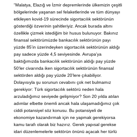
“Malatya, Elazığ ve İzmir depremlerinde ülkemizin çeşitli
bölgelerinde yaşanan sel felaketlerinde ve tüm dünyayı
etkileyen kovid-19 sürecinde sigortacılık sektörünün
gösterdiği özverinin şahitleriyiz. Ancak burada altını
özellikle çizmek istediğim bir husus bulunuyor. Bakınız
finansal sektörümüzde bankacılık sektörünün payı
yüzde 85’in üzerindeyken sigortacılık sektörünün aldığı
pay sadece yüzde 4,5 seviyesinde. Avrupa’ya
baktığımızda bankacılık sektörünün aldığı pay yüzde
50’ler civarında iken sigortacılık sektörünün finansal
sektörden aldığı pay yüzde 20’lere çıkabiliyor.
Dolayısıyla şu sorunun cevabını çok net bulmamız
gerekiyor: Türk sigortacılık sektörü neden hala
arzuladığımız seviyede gelişmiyor? Son 20 yılda atılan
adımlar elbette önemli ancak hala ulaşamadığımız çok
ciddi potansiyel söz konusu. Bu potansiyeli de
ekonomiye kazandırmak için ne yapmak gerekiyorsa
kamu tarafı olarak biz hazırız. Gerek yapısal gerekse
idari düzenlemelerle sektörün önünü açacak her türlü