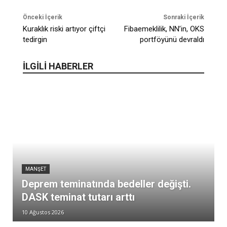
Önceki İçerik
Sonraki İçerik
Kuraklık riski artıyor çiftçi
Fibaemeklilik, NN’in, OKS
tedirgin
portföyünü devraldı
İLGİLİ HABERLER
MANŞET
Deprem teminatında bedeller değişti.
DASK teminat tutarı arttı
10 Ağustos 2026