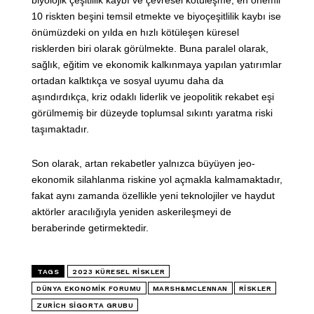
biyolojik çeşitlilik kaybı ve çevresel kötüleşme, en önemli
10 riskten beşini temsil etmekte ve biyoçeşitlilik kaybı ise
önümüzdeki on yılda en hızlı kötüleşen küresel
risklerden biri olarak görülmekte. Buna paralel olarak,
sağlık, eğitim ve ekonomik kalkınmaya yapılan yatırımlar
ortadan kalktıkça ve sosyal uyumu daha da
aşındırdıkça, kriz odaklı liderlik ve jeopolitik rekabet eşi
görülmemiş bir düzeyde toplumsal sıkıntı yaratma riski
taşımaktadır.
Son olarak, artan rekabetler yalnızca büyüyen jeo-
ekonomik silahlanma riskine yol açmakla kalmamaktadır,
fakat aynı zamanda özellikle yeni teknolojiler ve haydut
aktörler aracılığıyla yeniden askerileşmeyi de
beraberinde getirmektedir.
TAGS
2023 KÜRESEL RISKLER
DÜNYA EKONOMIK FORUMU
MARSH&MCLENNAN
RISKLER
ZURICH SIGORTA GRUBU