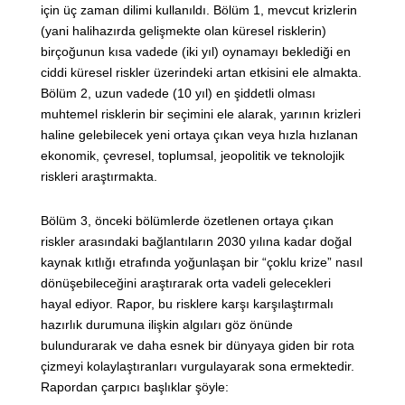
için üç zaman dilimi kullanıldı. Bölüm 1, mevcut krizlerin
(yani halihazırda gelişmekte olan küresel risklerin)
birçoğunun kısa vadede (iki yıl) oynamayı beklediği en
ciddi küresel riskler üzerindeki artan etkisini ele almakta.
Bölüm 2, uzun vadede (10 yıl) en şiddetli olması
muhtemel risklerin bir seçimini ele alarak, yarının krizleri
haline gelebilecek yeni ortaya çıkan veya hızla hızlanan
ekonomik, çevresel, toplumsal, jeopolitik ve teknolojik
riskleri araştırmakta.
Bölüm 3, önceki bölümlerde özetlenen ortaya çıkan
riskler arasındaki bağlantıların 2030 yılına kadar doğal
kaynak kıtlığı etrafında yoğunlaşan bir “çoklu krize” nasıl
dönüşebileceğini araştırarak orta vadeli gelecekleri
hayal ediyor. Rapor, bu risklere karşı karşılaştırmalı
hazırlık durumuna ilişkin algıları göz önünde
bulundurarak ve daha esnek bir dünyaya giden bir rota
çizmeyi kolaylaştıranları vurgulayarak sona ermektedir.
Rapordan çarpıcı başlıklar şöyle: