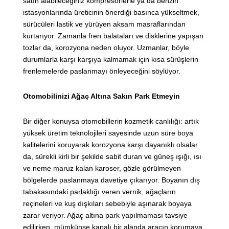
satın alabileceğiniz kompresörlerle ya da benzin
istasyonlarında üreticinin önerdiği basınca yükseltmek,
sürücüleri lastik ve yürüyen aksam masraflarından
kurtarıyor. Zamanla fren balataları ve disklerine yapışan
tozlar da, korozyona neden oluyor. Uzmanlar, böyle
durumlarla karşı karşıya kalmamak için kısa sürüşlerin
frenlemelerde paslanmayı önleyeceğini söylüyor.
Otomobilinizi Ağaç Altına Sakın Park Etmeyin
Bir diğer konuysa otomobillerin kozmetik canlılığı: artık
yüksek üretim teknolojileri sayesinde uzun süre boya
kalitelerini koruyarak korozyona karşı dayanıklı olsalar
da, sürekli kirli bir şekilde sabit duran ve güneş ışığı, ısı
ve neme maruz kalan karoser, gözle görülmeyen
bölgelerde paslanmaya davetiye çıkarıyor. Boyanın dış
tabakasındaki parlaklığı veren vernik, ağaçların
reçineleri ve kuş dışkıları sebebiyle aşınarak boyaya
zarar veriyor. Ağaç altına park yapılmaması tavsiye
edilirken, mümkünse kapalı bir alanda aracın korumaya