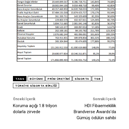
TAGS
BÜYÜME
PRIM ÜRETIMI
SIGORTA
TSB
TÜRKIYE SIGORTA BIRLIĞI
Önceki İçerik
Sonraki İçerik
Koruma açığı 1.8 trilyon
HDI Fibaemeklilik
dolarla zirvede
Brandverse Awards’da
Gümüş ödülün sahibi