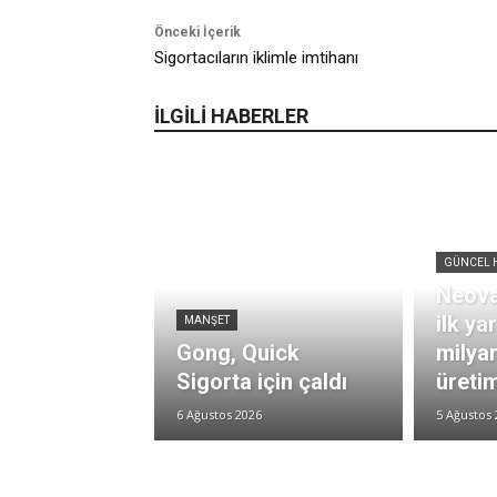
Önceki İçerik
Sigortacıların iklimle imtihanı
İLGİLİ HABERLER
GÜNCEL 
Neova
ilk ya
MANŞET
Gong, Quick
milya
Sigorta için çaldı
üretim
6 Ağustos 2026
5 Ağustos 