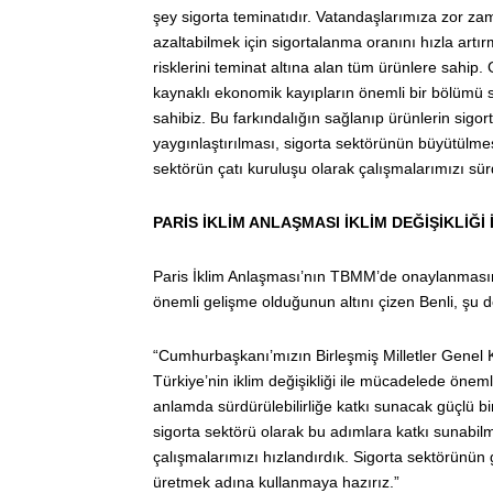
şey sigorta teminatıdır. Vatandaşlarımıza zor z
azaltabilmek için sigortalanma oranını hızla art
risklerini teminat altına alan tüm ürünlere sahip
kaynaklı ekonomik kayıpların önemli bir bölümü s
sahibiz. Bu farkındalığın sağlanıp ürünlerin sigorta
yaygınlaştırılması, sigorta sektörünün büyütülm
sektörün çatı kuruluşu olarak çalışmalarımızı sür
PARİS İKLİM ANLAŞMASI İKLİM DEĞİŞİKLİĞ
Paris İklim Anlaşması’nın TBMM’de onaylanmasının
önemli gelişme olduğunun altını çizen Benli, şu
“Cumhurbaşkanı’mızın Birleşmiş Milletler Genel
Türkiye’nin iklim değişikliği ile mücadelede önem
anlamda sürdürülebilirliğe katkı sunacak güçlü b
sigorta sektörü olarak bu adımlara katkı sunabilm
çalışmalarımızı hızlandırdık. Sigorta sektörünün 
üretmek adına kullanmaya hazırız.”