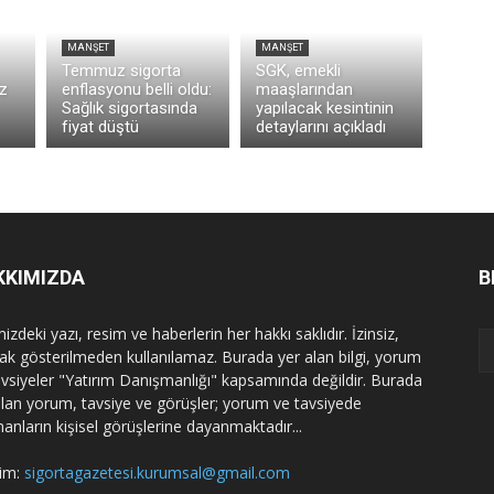
MANŞET
MANŞET
Temmuz sigorta
SGK, emekli
z
enflasyonu belli oldu:
maaşlarından
Sağlık sigortasında
yapılacak kesintinin
fiyat düştü
detaylarını açıkladı
KKIMIZDA
B
izdeki yazı, resim ve haberlerin her hakkı saklıdır. İzinsiz,
ak gösterilmeden kullanılamaz. Burada yer alan bilgi, yorum
avsiyeler "Yatırım Danışmanlığı" kapsamında değildir. Burada
alan yorum, tavsiye ve görüşler; yorum ve tavsiyede
nanların kişisel görüşlerine dayanmaktadır...
şim:
sigortagazetesi.kurumsal@gmail.com