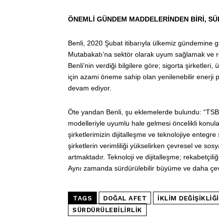
ÖNEMLİ GÜNDEM MADDELERİNDEN BİRİ, SÜ
Benli, 2020 Şubat itibarıyla ülkemiz gündemine g
Mutabakatı’na sektör olarak uyum sağlamak ve reka
Benli’nin verdiği bilgilere göre; sigorta şirketleri,
için azami öneme sahip olan yenilenebilir enerji
devam ediyor.
Öte yandan Benli, şu eklemelerde bulundu: “TSB ola
modelleriyle uyumlu hale gelmesi öncelikli konul
şirketlerimizin dijitalleşme ve teknolojiye entegre
şirketlerin verimliliği yükselirken çevresel ve so
artmaktadır. Teknoloji ve dijitalleşme; rekabetçiliğ
Aynı zamanda sürdürülebilir büyüme ve daha çevr
TAGS
DOĞAL AFET
IKLIM DEĞIŞIKLIĞI
SÜRDÜRÜLEBILIRLIK