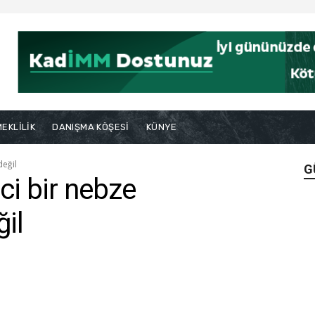
EKLİLİK
DANIŞMA KÖŞESİ
KÜNYE
değil
G
ci bir nebze
ğil