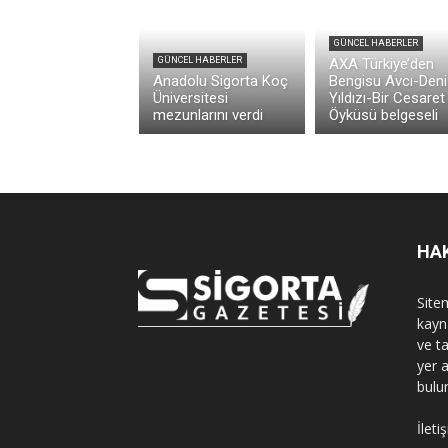
GÜNCEL HABERLER
GÜNCEL HABERLER
AXA Türkiye’den
Anadolu Sigorta Koç
Bengisu Avcı-Deni
Üniversitesi
Yıldızı-Bir Cesaret
mezunlarını verdi
Öyküsü belgeseli
HA
Sitem
kayn
ve t
yer 
bulu
İleti