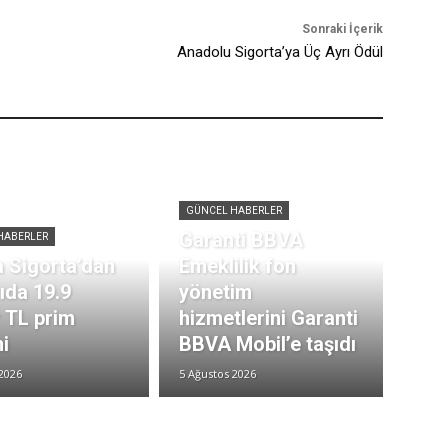
Sonraki İçerik
Anadolu Sigorta’ya Üç Ayrı Ödül
GÜNCEL HABERLER
Garanti BBVA
HABERLER
 Sigorta’dan
Emeklilik fon
rıda 19.9
yönetim
r TL prim
hizmetlerini Garanti
i
BBVA Mobil’e taşıdı
2026
5 Ağustos 2026