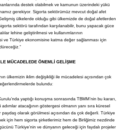
amanlarında destek olabilmek ve kamunun üzerindeki yükü
ırmamız gerekiyor. Sigorta sektörümüz mevcut doğal afet
. Gelişmiş ülkelerde olduğu gibi ülkemizde de doğal afetlerden
igorta sektörü tarafından karşılanabilir, bunu yapacak güce
lılar lehine geliştirilmesi ve kullanımlarının
esi ve Türkiye ekonomisine katma değer sağlanması için
düreceğiz.”
İ İLE MÜCADELEDE ÖNEMLİ GELİŞME
 ülkemizin iklim değişikliği ile mücadelesi açısından çok
 değerlendirmelerde bulundu:
 Kurulu’nda yaptığı konuşma sonrasında TBMM’nin bu kararı,
li adımlar atacağının göstergesi olmanın yanı sıra küresel
ir paydaş olarak görülmesi açısından da çok değerli. Türkiye
ek için hem sigorta şirketlerimiz hem de Birliğimiz nezdinde
gücünü Türkiye’nin ve dünyanın geleceği için faydalı projeler