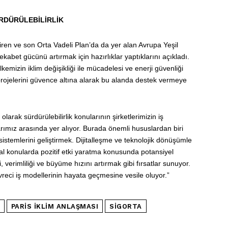
RDÜRÜLEBİLİRLİK
iren ve son Orta Vadeli Plan’da da yer alan Avrupa Yeşil
bet gücünü artırmak için hazırlıklar yaptıklarını açıkladı.
 ülkemizin iklim değişikliği ile mücadelesi ve enerji güvenliği
 projelerini güvence altına alarak bu alanda destek vermeye
rak sürdürülebilirlik konularının şirketlerimizin iş
arımız arasında yer alıyor. Burada önemli hususlardan biri
 sistemlerini geliştirmek. Dijitalleşme ve teknolojik dönüşümle
syal konularda pozitif etki yaratma konusunda potansiyel
i, verimliliği ve büyüme hızını artırmak gibi fırsatlar sunuyor.
eci iş modellerinin hayata geçmesine vesile oluyor.”
PARIS İKLIM ANLAŞMASI
SIGORTA