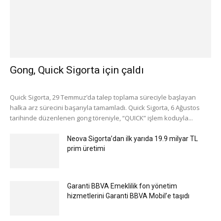
Gong, Quick Sigorta için çaldı
Quick Sigorta, 29 Temmuz’da talep toplama süreciyle başlayan
halka arz sürecini başarıyla tamamladı. Quick Sigorta, 6 Ağustos
tarihinde düzenlenen gong töreniyle, “QUICK” işlem koduyla...
Neova Sigorta’dan ilk yarıda 19.9 milyar TL
prim üretimi
Garanti BBVA Emeklilik fon yönetim
hizmetlerini Garanti BBVA Mobil’e taşıdı