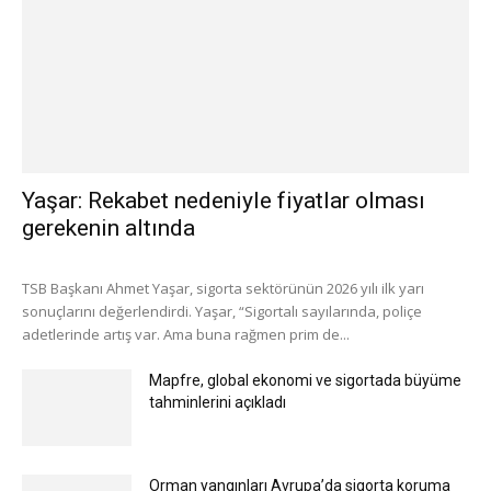
Yaşar: Rekabet nedeniyle fiyatlar olması
gerekenin altında
TSB Başkanı Ahmet Yaşar, sigorta sektörünün 2026 yılı ilk yarı
sonuçlarını değerlendirdi. Yaşar, “Sigortalı sayılarında, poliçe
adetlerinde artış var. Ama buna rağmen prim de...
Mapfre, global ekonomi ve sigortada büyüme
tahminlerini açıkladı
Orman yangınları Avrupa’da sigorta koruma