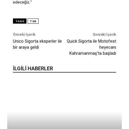
edeceğiz.”
TAGS
TSB
Önceki İçerik
Sonraki İçerik
Unico Sigorta eksperler ile
Quick Sigorta ile Motofest
bir araya geldi
heyecanı
Kahramanmaş’ta başladı
İLGİLİ HABERLER