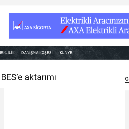
EKLİLİK
DANIŞMA KÖŞESİ
KÜNYE
n BES’e aktarımı
G