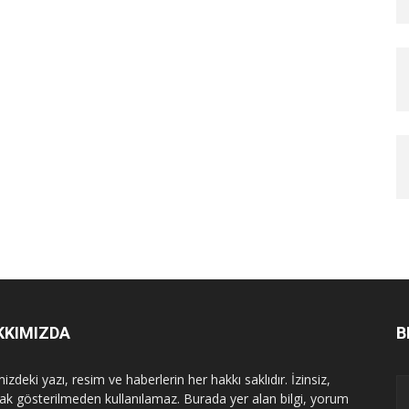
KKIMIZDA
B
izdeki yazı, resim ve haberlerin her hakkı saklıdır. İzinsiz,
ak gösterilmeden kullanılamaz. Burada yer alan bilgi, yorum