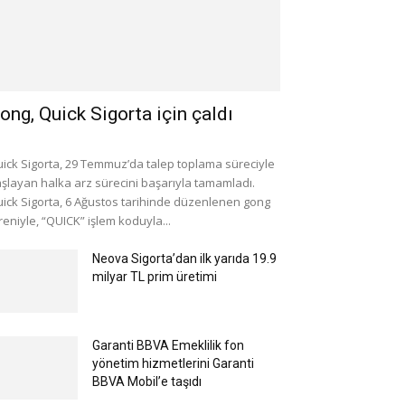
ong, Quick Sigorta için çaldı
ick Sigorta, 29 Temmuz’da talep toplama süreciyle
şlayan halka arz sürecini başarıyla tamamladı.
ick Sigorta, 6 Ağustos tarihinde düzenlenen gong
reniyle, “QUICK” işlem koduyla...
Neova Sigorta’dan ilk yarıda 19.9
milyar TL prim üretimi
Garanti BBVA Emeklilik fon
yönetim hizmetlerini Garanti
BBVA Mobil’e taşıdı