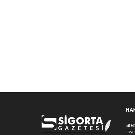
HA
Sitem
kayn