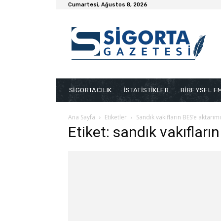
Cumartesi, Ağustos 8, 2026
SİGORTACILIK
İSTATİSTİKLER
BİREYSEL EM
Ana Sayfa
Etiketler
Sandık vakıfların BES’e aktarımı
Etiket: sandık vakıfları