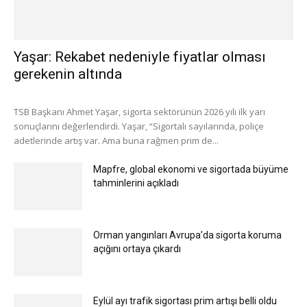
Yaşar: Rekabet nedeniyle fiyatlar olması
gerekenin altında
TSB Başkanı Ahmet Yaşar, sigorta sektörünün 2026 yılı ilk yarı
sonuçlarını değerlendirdi. Yaşar, “Sigortalı sayılarında, poliçe
adetlerinde artış var. Ama buna rağmen prim de...
Mapfre, global ekonomi ve sigortada büyüme
tahminlerini açıkladı
Orman yangınları Avrupa’da sigorta koruma
açığını ortaya çıkardı
Eylül ayı trafik sigortası prim artışı belli oldu