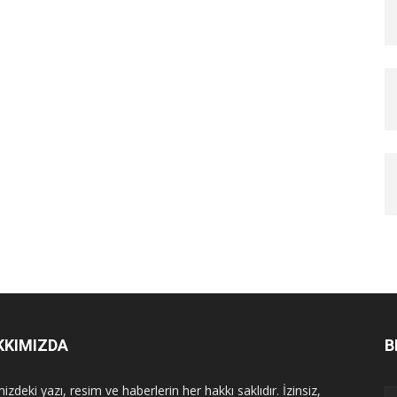
KKIMIZDA
B
izdeki yazı, resim ve haberlerin her hakkı saklıdır. İzinsiz,