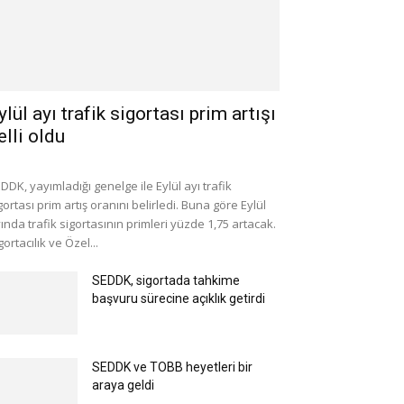
ylül ayı trafik sigortası prim artışı
elli oldu
DDK, yayımladığı genelge ile Eylül ayı trafik
gortası prim artış oranını belirledi. Buna göre Eylül
ında trafik sigortasının primleri yüzde 1,75 artacak.
gortacılık ve Özel...
SEDDK, sigortada tahkime
başvuru sürecine açıklık getirdi
SEDDK ve TOBB heyetleri bir
araya geldi