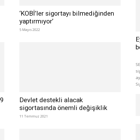
‘KOBİ’ler sigortayı bilmediğinden
yaptırmıyor’
5 Mayıs 2022
E
b
SE
si
ay
Si
19
Devlet destekli alacak
sigortasında önemli değişiklik
11 Temmuz 2021