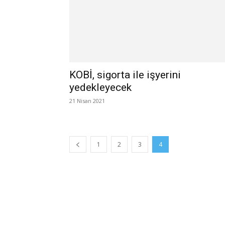
KOBİ, sigorta ile işyerini
yedekleyecek
21 Nisan 2021
1
2
3
4