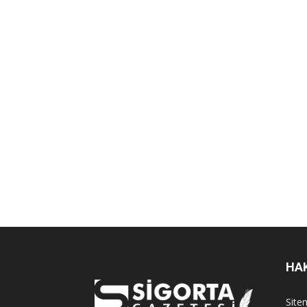
HA
Sitem