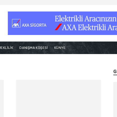
EKLİLİK
DANIŞMA KÖŞESİ
KÜNYE
G